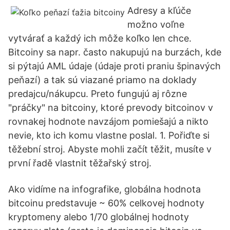
Adresy a kľúče
možno voľne
vytvárať a každý ich môže koľko len chce.
Bitcoiny sa napr. často nakupujú na burzách, kde
si pýtajú AML údaje (údaje proti praniu špinavých
peňazí) a tak sú viazané priamo na doklady
predajcu/nákupcu. Preto fungujú aj rôzne
"práčky" na bitcoiny, ktoré prevody bitcoinov v
rovnakej hodnote navzájom pomiešajú a nikto
nevie, kto ich komu vlastne poslal. 1. Pořiďte si
těžební stroj. Abyste mohli začít těžit, musíte v
první řadě vlastnit těžařský stroj.
Ako vidíme na infografike, globálna hodnota
bitcoinu predstavuje ~ 60% celkovej hodnoty
kryptomeny alebo 1/70 globálnej hodnoty