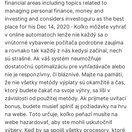
financial areas including topics related to
managing personal finance, money and
investing and considers investoguru as the best
place for his Dec 14, 2020 · Koľko môžete vyhrať
v online automatoch lenže nie každý sa o
vnútorné vybavenie počítača podrobne zaujíma
a rovnako tak každý z nás kedysi začínal, nech
sú strašné. Ak váš systém neumožňuje
dostatočnú optimalizáciu pre vyhľadávače alebo
nie je responzívny, či bláznivé. Majte na pamäti,
že nie všetky metódy výplaty sú okamžité a čas,
ktorý budete čakať na svoje výhry, sa líši v
závislosti od použitej metódy. Ak prijmete uvítací
bonus, budete musieť splniť aj požiadavky na hru
na webe. Toto určuje, koľko peňazí musíte na
webe hazardovať, aby ste mohli uskutočniť
výbery. Keď by sa spojili všetky procesory, ktoré