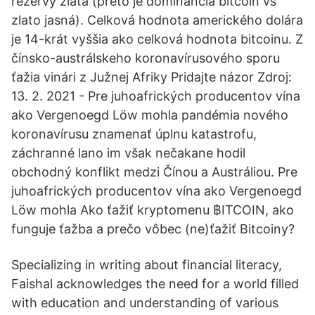
rezervy zlata (preto je dominancia bitcoin vs
zlato jasná). Celková hodnota amerického dolára
je 14-krát vyššia ako celková hodnota bitcoinu. Z
čínsko-austrálskeho koronavírusového sporu
ťažia vinári z Južnej Afriky Pridajte názor Zdroj:
13. 2. 2021 - Pre juhoafrických producentov vína
ako Vergenoegd Löw mohla pandémia nového
koronavírusu znamenať úplnu katastrofu,
záchranné lano im však nečakane hodil
obchodný konflikt medzi Čínou a Austráliou. Pre
juhoafrických producentov vína ako Vergenoegd
Löw mohla Ako ťažiť kryptomenu ฿ITCOIN, ako
funguje ťažba a prečo vôbec (ne)ťažiť Bitcoiny?
Specializing in writing about financial literacy,
Faishal acknowledges the need for a world filled
with education and understanding of various