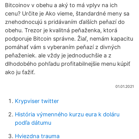
Bitcoinov v obehu a aký to má vplyv na ich
cenu? Určite je Ako vieme, štandardné meny sa
znehodnocujú s pridávaním ďalších peňazí do
obehu. Trezor je kvalitná peňaženka, ktorá
podporuje Bitcoin správne. Žiaľ, nemám kapacitu
pomáhať vám s vyberaním peňazí z divných
peňaženiek. ale vždy je jednoduchšie a z
dlhodobého pohľadu profitabilnejšie menu kúpiť
ako ju ťažiť.
01.01.2021
Krypviser twitter
História výmenného kurzu eura k doláru
podľa dátumu
Hviezdna trauma