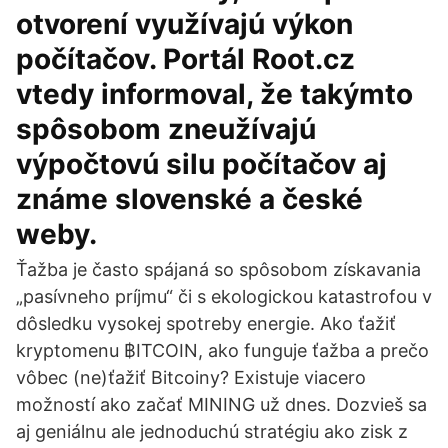
otvorení využívajú výkon
počítačov. Portál Root.cz
vtedy informoval, že takýmto
spôsobom zneužívajú
výpočtovú silu počítačov aj
známe slovenské a české
weby.
Ťažba je často spájaná so spôsobom získavania
„pasívneho príjmu“ či s ekologickou katastrofou v
dôsledku vysokej spotreby energie. Ako ťažiť
kryptomenu ฿ITCOIN, ako funguje ťažba a prečo
vôbec (ne)ťažiť Bitcoiny? Existuje viacero
možností ako začať MINING už dnes. Dozvieš sa
aj geniálnu ale jednoduchú stratégiu ako zisk z