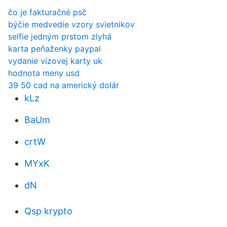
čo je fakturačné psč
býčie medvedie vzory svietnikov
selfie jedným prstom zlyhá
karta peňaženky paypal
vydanie vízovej karty uk
hodnota meny usd
39 50 cad na americký dolár
kLz
BaUm
crtW
MYxK
dN
Qsp krypto