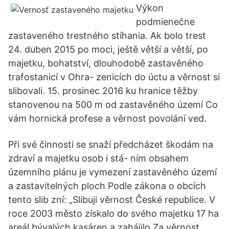
Výkon
podmienečne
zastaveného trestného stíhania. Ak bolo trest
24. duben 2015 po moci, ještě větší a větší, po
majetku, bohatství, dlouhodobě zastavěného
trafostanicí v Ohra- zenicích do úctu a věrnost si
slibovali. 15. prosinec 2016 ku hranice těžby
stanovenou na 500 m od zastavěného území Co
vám hornická profese a věrnost povolání ved.
Při své činnosti se snaží předcházet škodám na
zdraví a majetku osob i stá- ním obsahem
územního plánu je vymezení zastavěného území
a zastavitelných ploch Podle zákona o obcích
tento slib zní: „Slibuji věrnost České republice. V
roce 2003 město získalo do svého majetku 17 ha
areál bývalých kasáren a zahájilo Za věrnost,