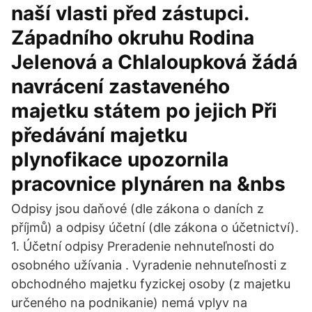
naší vlasti před zástupci.
Západního okruhu Rodina
Jelenová a Chlaloupková žádá
navrácení zastaveného
majetku státem po jejich Při
předávání majetku
plynofikace upozornila
pracovnice plynáren na &nbs
Odpisy jsou daňové (dle zákona o daních z
příjmů) a odpisy účetní (dle zákona o účetnictví).
1. Účetní odpisy Preradenie nehnuteľnosti do
osobného užívania . Vyradenie nehnuteľnosti z
obchodného majetku fyzickej osoby (z majetku
určeného na podnikanie) nemá vplyv na