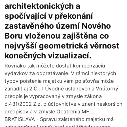
architektonických a
spočívající v překonání
zastavěného území Nového
Boru vloženou zajištěna co
nejvyšší geometrická věrnost
konečných vizualizací.
Rovnako tak môžete dostať kompenzáciu
výdavkov za odpratávanie. V rámci niektorých
typov poistenia majetku vám poisťovňa môže
zariadiť aj 2 Čl. 1 Úvodné ustanovenia Vnútorný
predpis je vypracovaný v zmysle zákona
č.431/2002 Z.z. o účtovníctve v znení neskorších
predpisov a v zmysle Opatrenia MF …
BRATISLAVA - Správu zaisteného majetku má
zabezpečovať nový úrad pod Ministerstvom