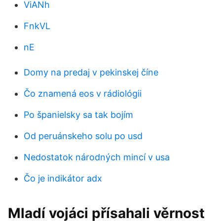
ViANh
FnkVL
nE
Domy na predaj v pekinskej číne
Čo znamená eos v rádiológii
Po španielsky sa tak bojím
Od peruánskeho solu po usd
Nedostatok národných mincí v usa
Čo je indikátor adx
Mladí vojáci přísahali věrnost