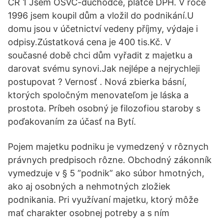
ČR 1 Jsem OSVČ-důchodce, plátce DPH. V roce
1996 jsem koupil dům a vložil do podnikání.U
domu jsou v účetnictví vedeny příjmy, výdaje i
odpisy.Zústatková cena je 400 tis.Kč. V
současné době chci dům vyřadit z majetku a
darovat svému synovi.Jak nejlépe a nejrychleji
postupovat ? Vernosť . Nová zbierka básní,
ktorých spoločným menovateľom je láska a
prostota. Príbeh osobný je filozofiou staroby s
poďakovaním za účasť na Bytí.
Pojem majetku podniku je vymedzený v rôznych
právnych predpisoch rôzne. Obchodný zákonník
vymedzuje v § 5 ”podnik” ako súbor hmotných,
ako aj osobných a nehmotných zložiek
podnikania. Pri využívaní majetku, ktorý môže
mať charakter osobnej potreby a s ním