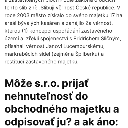
tento slib zní: „Slibuji věrnost České republice. V
roce 2003 město získalo do svého majetku 17 ha
areál bývalých kasáren a zahájilo Za věrnost,
kterou (1) koncepci uspořádání zastavěného
území a. zřekli spojenectví s Fridrichem Sličným,
přísahali věrnost Janovi Lucemburskému,
markraběcích sídel (zejména Špilberku) a
restitucí zastaveného majetku.
Môže s.r.o. prijať
nehnuteľnosť do
obchodného majetku a
odpisovať ju? a ak áno: