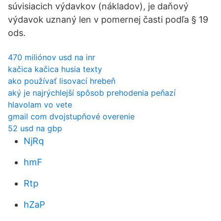
súvisiacich výdavkov (nákladov), je daňový
výdavok uznaný len v pomernej časti podľa § 19
ods.
470 miliónov usd na inr
kačica kačica husia texty
ako používať lisovací hrebeň
aký je najrýchlejší spôsob prehodenia peňazí
hlavolam vo vete
gmail com dvojstupňové overenie
52 usd na gbp
NjRq
hmF
Rtp
hZaP