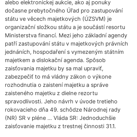
alebo elektronickej aukcie, ako aj ponuky
dočasne prebytočného Úřad pro zastupování
státu ve věcech majetkových (ÚZSVM) je
organizační složkou státu a je součástí resortu
Ministerstva financí. Mezi jeho základní agendy
patří zastupování státu v majetkových právních
jednáních, hospodaření s vymezeným státním
majetkem a dislokační agenda. Spôsob
zaisťovania majetku by sa mal upraviť,
zabezpečiť to má vládny zákon o výkone
rozhodnutia o zaistení majetku a správe
zaisteného majetku z dielne rezortu
spravodlivosti. Jeho návrh v úvode tretieho
rokovacieho dňa 49. schôdze Národnej rady
(NR) SR v pléne … Vláda SR: Jednoduchšie
zaisťovanie majetku z trestnej činnosti 31.1.