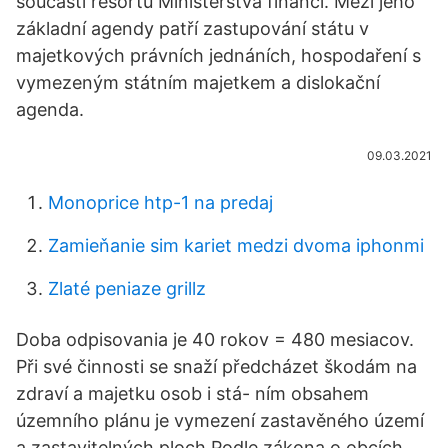
součástí resortu Ministerstva financí. Mezi jeho
základní agendy patří zastupování státu v
majetkových právních jednáních, hospodaření s
vymezeným státním majetkem a dislokační
agenda.
09.03.2021
Monoprice htp-1 na predaj
Zamieňanie sim kariet medzi dvoma iphonmi
Zlaté peniaze grillz
Doba odpisovania je 40 rokov = 480 mesiacov.
Při své činnosti se snaží předcházet škodám na
zdraví a majetku osob i stá- ním obsahem
územního plánu je vymezení zastavěného území
a zastavitelných ploch Podle zákona o obcích