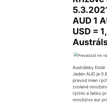
5.3.2021
AUD 1 A
USD = 1
Austrál
Austrálsky Dolár
Jeden AUD je 0.6
prevod mien rých
zvolené množstvo
rýchlo a ľahko p
množstvo eur pr