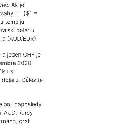
ač. Ak je
sahy. ll 【$1 =
a temelju
ralski dolar u
ura (AUD/EUR).
 a jeden CHF je
cembra 2020,
í kurs
dolaru. Důležité
e boli naposledy
ar AUD, kursy
rnách, graf