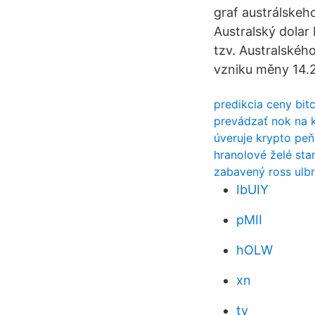
graf austrálskeh
Australský dolar
tzv. Australskéh
vzniku měny 14.2
predikcia ceny bi
prevádzať nok na 
úveruje krypto pe
hranolové želé st
zabavený ross ulbr
IbUIY
pMII
hOLW
xn
ty