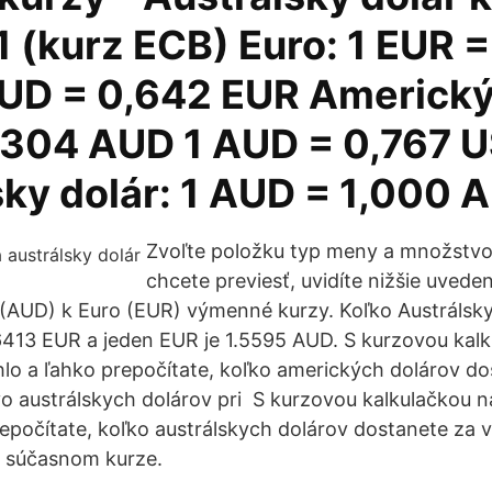
 (kurz ECB) Euro: 1 EUR =
UD = 0,642 EUR Americký 
,304 AUD 1 AUD = 0,767 
sky dolár: 1 AUD = 1,000 
Zvoľte položku typ meny a množstvo
chcete previesť, uvidíte nižšie uvede
 (AUD) k Euro (EUR) výmenné kurzy. Koľko Austrálsky
413 EUR a jeden EUR je 1.5595 AUD. S kurzovou kal
lo a ľahko prepočítate, koľko amerických dolárov do
 austrálskych dolárov pri S kurzovou kalkulačkou 
repočítate, koľko austrálskych dolárov dostanete za 
i súčasnom kurze.