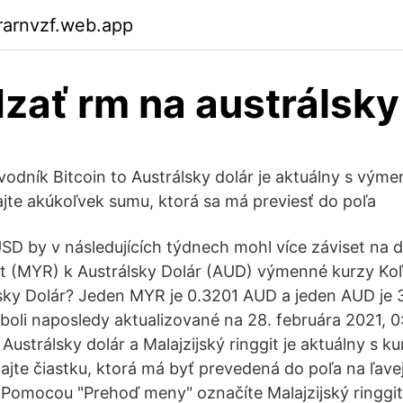
rarnvzf.web.app
zať rm na austrálsky
evodník Bitcoin to Austrálsky dolár je aktuálny s vým
ajte akúkoľvek sumu, ktorá sa má previesť do poľa
D by v následujících týdnech mohl více záviset na d
git (MYR) k Austrálsky Dolár (AUD) výmenné kurzy Koľ
álsky Dolár? Jeden MYR je 0.3201 AUD a jeden AUD je
 boli naposledy aktualizované na 28. februára 2021, 
ustrálsky dolár a Malajzijský ringgit je aktuálny s ku
ajte čiastku, ktorá má byť prevedená do poľa na ľave
. Pomocou "Prehoď meny" označíte Malajzijský ringgi