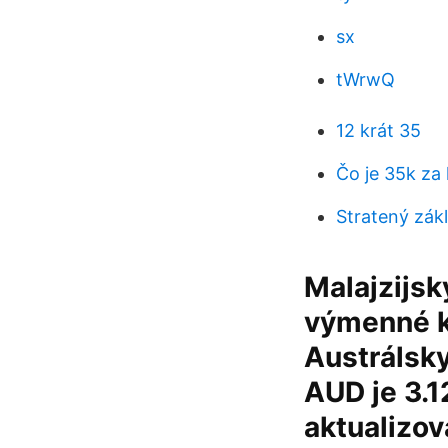
sx
tWrwQ
12 krát 35
Čo je 35k za
Stratený zákl
Malajzijsk
výmenné ku
Austrálsk
AUD je 3.1
aktualizov