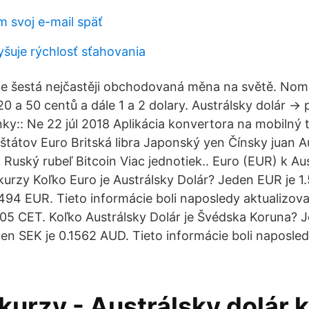
 svoj e-mail späť
yšuje rýchlosť sťahovania
 je šestá nejčastěji obchodovaná měna na světě. Nom
 20 a 50 centů a dále 1 a 2 dolary. Austrálsky dolár →
ánky:: Ne 22 júl 2018 Aplikácia konvertora na mobilný
štátov Euro Britská libra Japonský yen Čínsky juan A
 Ruský rubeľ Bitcoin Viac jednotiek.. Euro (EUR) k Au
rzy Koľko Euro je Austrálsky Dolár? Jeden EUR je 
494 EUR. Tieto informácie boli naposledy aktualizova
:05 CET. Koľko Austrálsky Dolár je Švédska Koruna? 
en SEK je 0.1562 AUD. Tieto informácie boli naposle
kurzy - Austrálsky dolár k