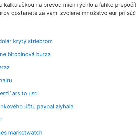
 kalkulačkou na prevod mien rýchlo a ľahko prepočít
árov dostanete za vami zvolené množstvo eur pri sú
dolár krytý striebrom
ine bitcoinová burza
eraz
nairu
erzií ars to usd
bankového účtu paypal zlyhala
r
nes marketwatch