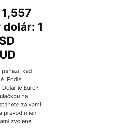
 1,557
dolár: 1
USD
AUD
 peňazí, keď
né Podiel.
 Dolár je Euro?
kulačkou na
stanete za vami
na prevod mien
vami zvolené