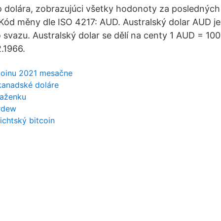
o dolára, zobrazujúci všetky hodonoty za posledných
 Kód měny dle ISO 4217: AUD. Australský dolar AUD je
o svazu. Australský dolar se dělí na centy 1 AUD = 10
.1966.
tcoinu 2021 mesačne
kanadské doláre
ňaženku
ardew
ichtský bitcoin