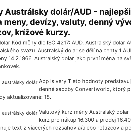
y Austrálsky dolár/AUD - najlepši
a meny, devízy, valuty, denný výv
zov, krížové kurzy.
dolar Kód měny dle ISO 4217: AUD. Australský dolar AU
alského svazu. Australský dolar se dělí na centy 1 AU
y 14.2.1966. Australský dolar jako první měna na svě
ankovek.
App is very Tieto hodnoty predstavu
denné sadzby Convertworld, ktorý pr
dy aktualizované: 18.
Valutový kurz měny Australský dola
kurz pro nákup 16.300 a prodej 16.40
je text z viacerých rozsahov a/alebo reťazcov a po