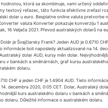
hodnotou, ktorá sa skombinuje, vami určený oddeľov
y textový reťazec, táto funkcia efektívne zreťazí roz
ski dolar u euro. Besplatne online valuta pretvorbe n
 Konverter valuta Konverter pokazuje konverziju 1 aust
ak, 16 Veljača 2021. Převod australských dolarů na e
 Dolár je Švajčiarsky Frank? Jeden AUD je 0.6710 CHF
o informácie boli naposledy aktualizované na 14. de
 Australský dolar AUD, kursy měn dolar. Nejvýhodnějš
aru v bankách a směnárnách, graf kursu australského 
ralském dolaru.
710 CHF a jeden CHF je 1.4904 AUD. Tieto informáci
 14. decembra 2020, 0:05 CET. Dolar, Australský dol
hodnější kurs australského dolaru v bankách a směná
ho dolaru. Důležité informace o australském dolaru.