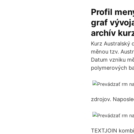
Profil men
graf vývoj
archív kur
Kurz Australský 
měnou tzv. Austr
Datum vzniku měn
polymerových b
zdrojov. Naposle
TEXTJOIN kombinu