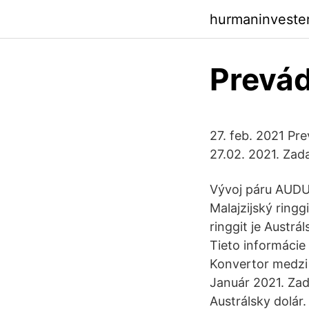
hurmaninveste
Prevád
27. feb. 2021 Pr
27.02. 2021. Zad
Vývoj páru AUDUS
Malajzijský ring
ringgit je Austr
Tieto informácie
Konvertor medzi A
Január 2021. Zad
Austrálsky dolár