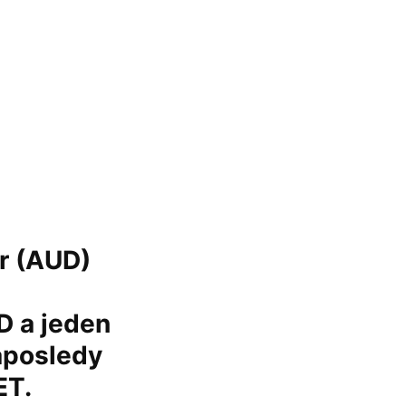
ár (AUD)
D a jeden
naposledy
ET.