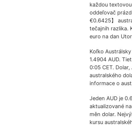
každou textovou 
oddeľovač prázdn
€0.6425】 austral
tečajnih razlika.
euro na dan Utor
Koľko Austrálsky
1.4904 AUD. Tiet
0:05 CET. Dolar,
australského dol
informace o aust
Jeden AUD je 0.6
aktualizované na
měn dolar. Nejvý
kursu australské