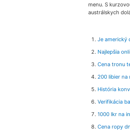
menu. S kurzovou
austrálskych dol
Je americký 
Najlepšia onl
Cena tronu t
200 libier na 
História konv
Verifikácia 
1000 lkr na in
Cena ropy d