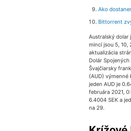
Ako dostanem
Bittorrent zv
Australský dolar
mincí jsou 5, 10,
aktualizácia str
Dolár Spojených 
Švajčiarsky frank
(AUD) výmenné ku
jeden AUD je 0.6
februára 2021, 0
6.4004 SEK a jed
na 29.
Krížové 