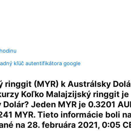
 hodinu
adný kľúč autentifikátora google
ý ringgit (MYR) k Austrálsky Dol
rzy Koľko Malajzijský ringgit je
y Dolár? Jeden MYR je 0.3201 AU
241 MYR. Tieto informácie boli 
ané na 28. februára 2021, 0:05 C