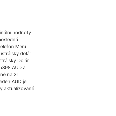
inální hodnoty
 posledná
 telefón Menu
ustrálsky dolár
strálsky Dolár
1.5398 AUD a
né na 21.
Jeden AUD je
dy aktualizované