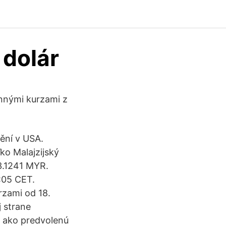
 dolár
ennými kurzami z
ění v USA.
ko Malajzijský
 3.1241 MYR.
0:05 CET.
rzami od 18.
j strane
t ako predvolenú