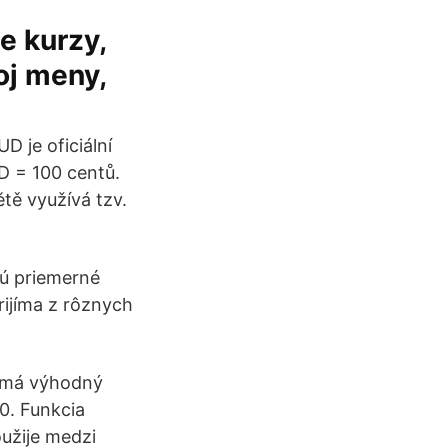
e kurzy,
oj meny,
D je oficiální
D = 100 centů.
tě využívá tzv.
jú priemerné
ijíma z rôznych
r má výhodný
0. Funkcia
užije medzi