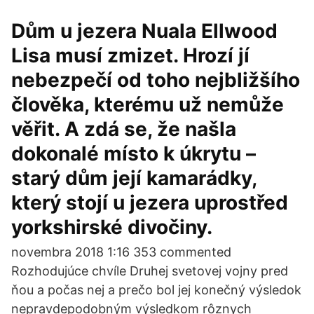
Dům u jezera Nuala Ellwood
Lisa musí zmizet. Hrozí jí
nebezpečí od toho nejbližšího
člověka, kterému už nemůže
věřit. A zdá se, že našla
dokonalé místo k úkrytu –
starý dům její kamarádky,
který stojí u jezera uprostřed
yorkshirské divočiny.
novembra 2018 1:16 353 commented
Rozhodujúce chvíle Druhej svetovej vojny pred
ňou a počas nej a prečo bol jej konečný výsledok
nepravdepodobným výsledkom rôznych