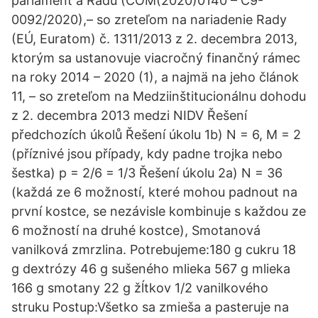
parlament a Radu (COM(2020)0140 – C9-
0092/2020),– so zreteľom na nariadenie Rady
(EÚ, Euratom) č. 1311/2013 z 2. decembra 2013,
ktorým sa ustanovuje viacročný finančný rámec
na roky 2014 – 2020 (1), a najmä na jeho článok
11, – so zreteľom na Medziinštitucionálnu dohodu
z 2. decembra 2013 medzi NIDV Řešení
předchozích úkolů Řešení úkolu 1b) N = 6, M = 2
(příznivé jsou případy, kdy padne trojka nebo
šestka) p = 2/6 = 1/3 Řešení úkolu 2a) N = 36
(každá ze 6 možností, které mohou padnout na
první kostce, se nezávisle kombinuje s každou ze
6 možností na druhé kostce), Smotanová
vanilková zmrzlina. Potrebujeme:180 g cukru 18
g dextrózy 46 g sušeného mlieka 567 g mlieka
166 g smotany 22 g žĺtkov 1/2 vanilkového
struku Postup:Všetko sa zmieša a pasteruje na