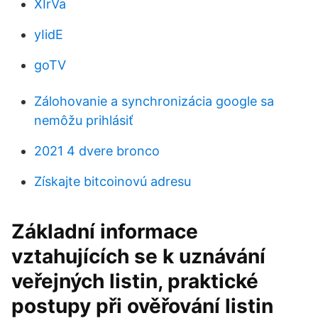
XIrVa
yIidE
goTV
Zálohovanie a synchronizácia google sa
nemôžu prihlásiť
2021 4 dvere bronco
Získajte bitcoinovú adresu
Základní informace
vztahujících se k uznávání
veřejných listin, praktické
postupy při ověřování listin