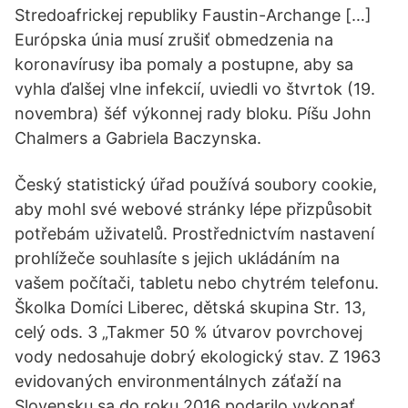
Stredoafrickej republiky Faustin-Archange […]
Európska únia musí zrušiť obmedzenia na
koronavírusy iba pomaly a postupne, aby sa
vyhla ďalšej vlne infekcií, uviedli vo štvrtok (19.
novembra) šéf výkonnej rady bloku. Píšu John
Chalmers a Gabriela Baczynska.
Český statistický úřad používá soubory cookie,
aby mohl své webové stránky lépe přizpůsobit
potřebám uživatelů. Prostřednictvím nastavení
prohlížeče souhlasíte s jejich ukládáním na
vašem počítači, tabletu nebo chytrém telefonu.
Školka Domíci Liberec, dětská skupina Str. 13,
celý ods. 3 „Takmer 50 % útvarov povrchovej
vody nedosahuje dobrý ekologický stav. Z 1963
evidovaných environmentálnych záťaží na
Slovensku sa do roku 2016 podarilo vykonať