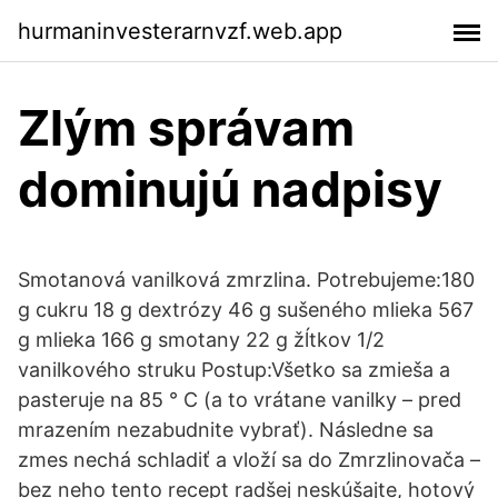
hurmaninvesterarnvzf.web.app
Zlým správam
dominujú nadpisy
Smotanová vanilková zmrzlina. Potrebujeme:180
g cukru 18 g dextrózy 46 g sušeného mlieka 567
g mlieka 166 g smotany 22 g žĺtkov 1/2
vanilkového struku Postup:Všetko sa zmieša a
pasteruje na 85 ° C (a to vrátane vanilky – pred
mrazením nezabudnite vybrať). Následne sa
zmes nechá schladiť a vloží sa do Zmrzlinovača –
bez neho tento recept radšej neskúšajte, hotový