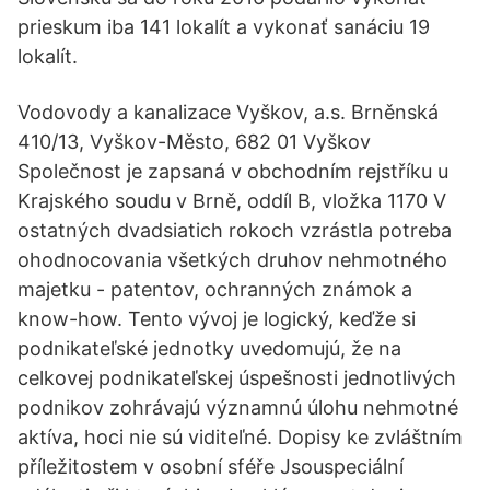
prieskum iba 141 lokalít a vykonať sanáciu 19
lokalít.
Vodovody a kanalizace Vyškov, a.s. Brněnská
410/13, Vyškov-Město, 682 01 Vyškov
Společnost je zapsaná v obchodním rejstříku u
Krajského soudu v Brně, oddíl B, vložka 1170 V
ostatných dvadsiatich rokoch vzrástla potreba
ohodnocovania všetkých druhov nehmotného
majetku - patentov, ochranných známok a
know-how. Tento vývoj je logický, keďže si
podnikateľské jednotky uvedomujú, že na
celkovej podnikateľskej úspešnosti jednotlivých
podnikov zohrávajú významnú úlohu nehmotné
aktíva, hoci nie sú viditeľné. Dopisy ke zvláštním
příležitostem v osobní sféře Jsouspeciální