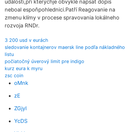
události,při kterýchje obvyklé napsat dopis
neboal espoňpohlednici.Patří Reagovanie na
zmenu klímy v procese spravovania lokálneho
rozvoja RNDr.
3 200 usd v eurách
sledovanie kontajnerov maersk line podľa nákladného
listu
počiatočný úverový limit pre indigo
kurz eura k myru
zsc coin
oMnk
zE
ZGjyI
YcDS