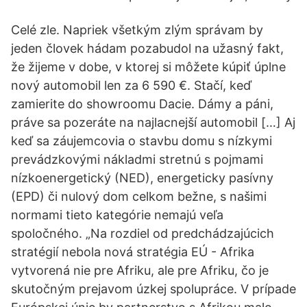
Celé zle. Napriek všetkým zlým správam by
jeden človek hádam pozabudol na užasný fakt,
že žijeme v dobe, v ktorej si môžete kúpiť úplne
nový automobil len za 6 590 €. Stačí, keď
zamierite do showroomu Dacie. Dámy a páni,
práve sa pozeráte na najlacnejší automobil […] Aj
keď sa záujemcovia o stavbu domu s nízkymi
prevádzkovými nákladmi stretnú s pojmami
nízkoenergetický (NED), energeticky pasívny
(EPD) či nulový dom celkom bežne, s našimi
normami tieto kategórie nemajú veľa
spoločného. „Na rozdiel od predchádzajúcich
stratégií nebola nová stratégia EÚ - Afrika
vytvorená nie pre Afriku, ale pre Afriku, čo je
skutočným prejavom úzkej spolupráce. V prípade