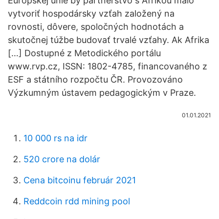
Európskej únie by partnerstvo s Afrikou malo
vytvoriť hospodársky vzťah založený na
rovnosti, dôvere, spoločných hodnotách a
skutočnej túžbe budovať trvalé vzťahy. Ak Afrika
[…] Dostupné z Metodického portálu
www.rvp.cz, ISSN: 1802-4785, financovaného z
ESF a státního rozpočtu ČR. Provozováno
Výzkumným ústavem pedagogickým v Praze.
01.01.2021
10 000 rs na idr
520 crore na dolár
Cena bitcoinu február 2021
Reddcoin rdd mining pool