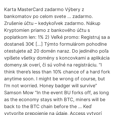
Karta MasterCard zadarmo Výbery z
bankomatov po celom svete … zadarmo.
Zrušenie účtu – kedykoľvek zadarmo. Nákup
Kryptomien priamo z bankového účtu s
poplatkom len: 1% 2) Veľké promo: Registruj sa a
dostaneš 30€ […] Týmto formulárom pohodlne
otestujete až 20 domén naraz. Do jediného poľa
vpíšete všetky domény s koncovkami a aplikácia
domeny.sk overí, či sú voľné na registráciu. “I
think there’s less than 10% chance of a hard fork
anytime soon. I might be wrong of course, but
I’m not worried. Honey badger will survive”
Samson Mow‏ “In the event BU forks off, as long
as the economy stays with BTC, miners will be
back to the BTC chain before the … Keď
vytvoríte prepojenie na údaje, Access vytvorí