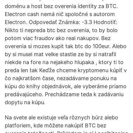
doménu a host bez overenia identity za BTC.
Electron cash nemá nič spoločné s autorom
Electron. Odpovedať Známka: -3.3 Hodnotiť:
Nikto ti nepreda btc bez overenia, to by bolo
potom viac fraudov ako real nakupov. Bez
overenia si mozes kupit tak btc do 100eur. Alebo
by si musel mat velke stastie ze by si natrafil
niekde na fore na nejakeho hlupaka , ktory ti to
preda len tak Keďže chceme kryptomenu kúpiť v
čo najkratšom čase, nezadávame ponuku na
kúpu do knihy objednávok, ale vyberáme priamo
predávajúceho. Prechádzame teda k zadávaniu
dopytu na kúpu.
Na svete ale existuje veľa rôznych búrz alebo
platforiem, kde môžete nakúpiť BTC bez