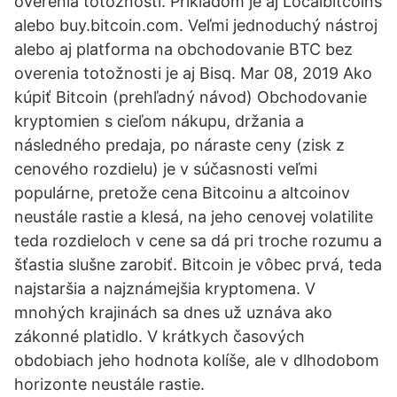
overenia totožnosti. Príkladom je aj Localbitcoins
alebo buy.bitcoin.com. Veľmi jednoduchý nástroj
alebo aj platforma na obchodovanie BTC bez
overenia totožnosti je aj Bisq. Mar 08, 2019 Ako
kúpiť Bitcoin (prehľadný návod) Obchodovanie
kryptomien s cieľom nákupu, držania a
následného predaja, po náraste ceny (zisk z
cenového rozdielu) je v súčasnosti veľmi
populárne, pretože cena Bitcoinu a altcoinov
neustále rastie a klesá, na jeho cenovej volatilite
teda rozdieloch v cene sa dá pri troche rozumu a
šťastia slušne zarobiť. Bitcoin je vôbec prvá, teda
najstaršia a najznámejšia kryptomena. V
mnohých krajinách sa dnes už uznáva ako
zákonné platidlo. V krátkych časových
obdobiach jeho hodnota kolíše, ale v dlhodobom
horizonte neustále rastie.