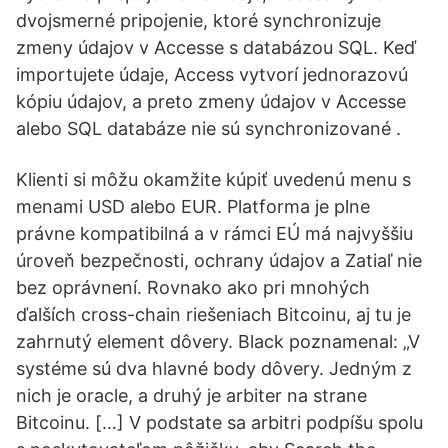
dvojsmerné pripojenie, ktoré synchronizuje
zmeny údajov v Accesse s databázou SQL. Keď
importujete údaje, Access vytvorí jednorazovú
kópiu údajov, a preto zmeny údajov v Accesse
alebo SQL databáze nie sú synchronizované .
Klienti si môžu okamžite kúpiť uvedenú menu s
menami USD alebo EUR. Platforma je plne
právne kompatibilná a v rámci EÚ má najvyššiu
úroveň bezpečnosti, ochrany údajov a Zatiaľ nie
bez oprávnení. Rovnako ako pri mnohých
ďalších cross-chain riešeniach Bitcoinu, aj tu je
zahrnutý element dôvery. Black poznamenal: „V
systéme sú dva hlavné body dôvery. Jedným z
nich je oracle, a druhý je arbiter na strane
Bitcoinu. […] V podstate sa arbitri podpíšu spolu