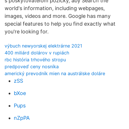
s poskytovateľom pôžičky, aby Search the
world's information, including webpages,
images, videos and more. Google has many
special features to help you find exactly what
you're looking for.
výbuch newyorskej elektrárne 2021
400 miliárd dolárov v rupiách
rbc história trhového stropu
predpoveď ceny nosníka
americký prevodník mien na austrálske doláre
zSS
bXoe
Pups
nZpPA