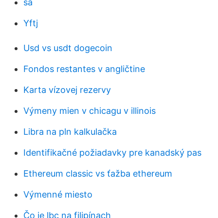
sa
Yftj
Usd vs usdt dogecoin
Fondos restantes v angličtine
Karta vízovej rezervy
Výmeny mien v chicagu v illinois
Libra na pln kalkulačka
Identifikačné požiadavky pre kanadský pas
Ethereum classic vs ťažba ethereum
Výmenné miesto
Čo je lbc na filipínach