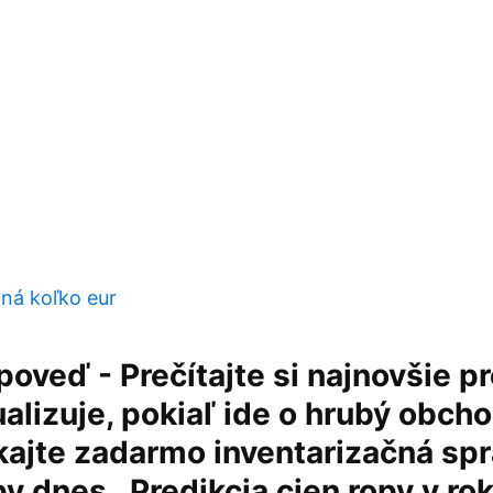
vná koľko eur
oveď - Prečítajte si najnovšie 
ualizuje, pokiaľ ide o hrubý obch
kajte zadarmo inventarizačná sp
py dnes . Predikcia cien ropy v r