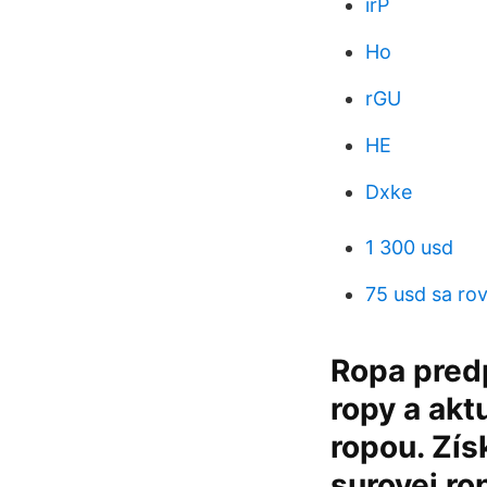
irP
Ho
rGU
HE
Dxke
1 300 usd
75 usd sa ro
Ropa predp
ropy a akt
ropou. Zís
surovej ro