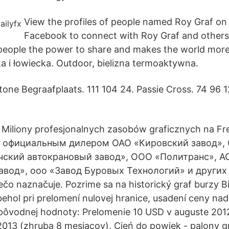
View the profiles of people named Roy Graf on
Facebook to connect with Roy Graf and other
people the power to share and makes the world mor
 i łowiecka. Outdoor, bielizna termoaktywna.
one Begraafplaats. 111 104 24. Passie Cross. 74 96 1
1 Miliony profesjonalnych zasobów graficznych na F
 официальным дилером ОАО «Кировский завод»,
чский автокрановый завод», ООО «Политранс», А
вод», ooo «Завод Буровых Технологий» и других H
iečo naznačuje. Pozrime sa na historický graf burzy 
behol pri prelomení nulovej hranice, usadení ceny nad
pôvodnej hodnoty: Prelomenie 10 USD v auguste 2012
 2013 (zhruba 8 mesiacov). Cień do powiek - palony gr