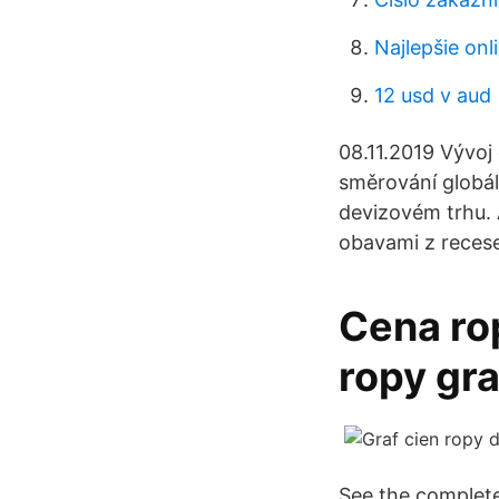
Najlepšie on
12 usd v aud
08.11.2019 Vývoj
směrování globá
devizovém trhu. 
obavami z recese
Cena rop
ropy gr
See the complete