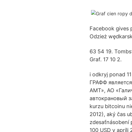
Facebook gives 
Odzież wędkarska
63 54 19. Tombst
Graf. 17 10 2.
i odkryj ponad 1
ГРАФФ является
АМТ», АО «Гали
автокрановый за
kurzu bitcoinu n
2012), aký čas u
zdesaťnásobení 
100 USD v apríli