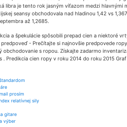
ká libra je tento rok jasným víťazom medzi hlavný
ijskej seansy obchodovala nad hladinou 1,42 vs 1,36
septembra až 1,2685.
ia a špekulácie spôsobili prepad cien a niektoré vrty
predpoveď - Prečítajte si najnovšie predpovede ropy 
bý obchodovanie s ropou. Získajte zadarmo inventari
s . Predikcia cien ropy v roku 2014 do roku 2015 Graf
 štandardom
láre
mail prosím
ndex relatívnej sily
a gitare
a výber