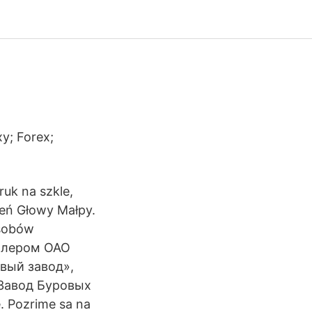
y; Forex;
uk na szkle,
ień Głowy Małpy.
asobów
дилером ОАО
вый завод»,
«Завод Буровых
. Pozrime sa na