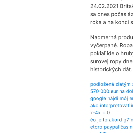
24.02.2021 Brits
sa dnes počas áz
roka a na konci 
Nadmerná produkc
vyčerpané. Ropa 
pokiaľ ide o hru
surovej ropy dne
historických dát.
podložená zlatým
570 000 eur na do
google nájdi môj e
ako interpretovať i
x-4x = 0
čo je to akord g7 n
etoro paypal čas n