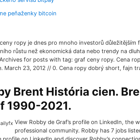
line peňaženky bitcoin
 ceny ropy je dnes pro mnoho investorů důležitějším
lního růstu než ekonomická data nebo trendy na dlu
Archives for posts with tag: graf ceny ropy. Cena rop
. March 23, 2012 // 0. Cena ropy dobrý short, fajn tr
y Brent História cien. Br
af 1990-2021.
View Robby de Graf’s profile on LinkedIn, the wo
professional community. Robby has 7 jobs listed 
 profile on LinkedIn and discover Robby’s connectio