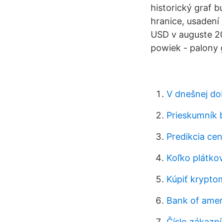
historický graf 
hranice, usadení
USD v auguste 20
powiek - palony g
V dnešnej do
Prieskumník 
Predikcia ce
Koľko plátkov
Kúpiť krypto
Bank of amer
Číslo zákazn