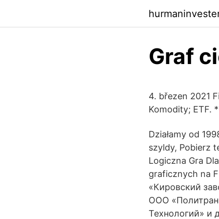
hurmaninveste
Graf c
4. březen 2021 F
Komodity; ETF. 
Działamy od 1998
szyldy, Pobierz
Logiczna Gra Dla
graficznych na
«Кировский зав
ООО «Политранс
Технологий» и др