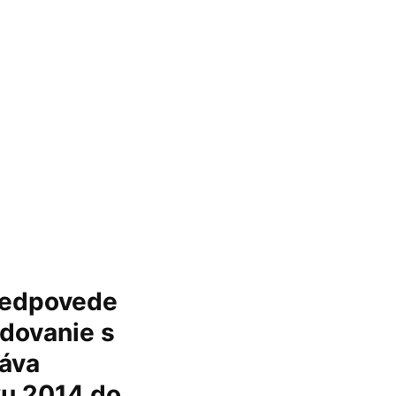
predpovede
odovanie s
ráva
oku 2014 do