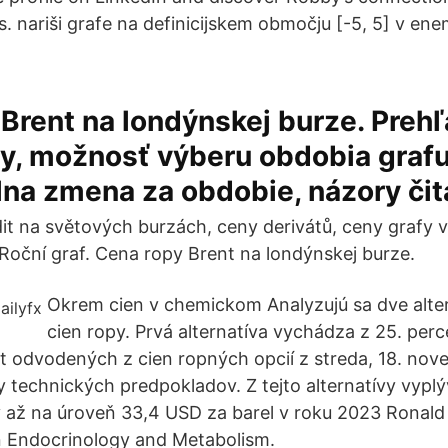
s. nariši grafe na definicijskem območju [-5, 5] v e
Brent na londýnskej burze. Prehľ
y, možnosť výberu obdobia grafu
na zmena za obdobie, názory čit
t na světových burzách, ceny derivátů, ceny grafy 
 Roční graf. Cena ropy Brent na londýnskej burze.
Okrem cien v chemickom Analyzujú sa dve alter
cien ropy. Prvá alternatíva vychádza z 25. perc
t odvodených z cien ropných opcií z streda, 18. no
 technických predpokladov. Z tejto alternatívy vypl
 až na úroveň 33,4 USD za barel v roku 2023 Ronald J
in Endocrinology and Metabolism.