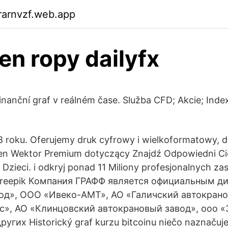
rarnvzf.web.app
ien ropy dailyfx
inanční graf v reálném čase. Služba CFD; Akcie; Index
*
 roku. Oferujemy druk cyfrowy i wielkoformatowy, dr
 ten Wektor Premium dotyczący Znajdź Odpowiedni C
 Dzieci. i odkryj ponad 11 Miliony profesjonalnych z
 Freepik Компания ГРАФФ является официальным 
од», ООО «Ивеко-АМТ», АО «Галичский автокрано
», АО «Клинцовский автокрановый завод», ooo 
угих Historický graf kurzu bitcoinu niečo naznačuje