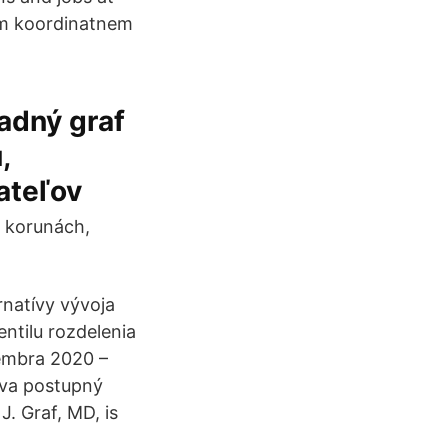
nem koordinatnem
adný graf
,
ateľov
v korunách,
natívy vývoja
entilu rozdelenia
vembra 2020 –
ýva postupný
. Graf, MD, is