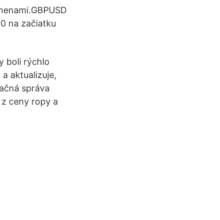
mi menami.GBPUSD
70 na začiatku
 boli rýchlo
a aktualizuje,
začná správa
 z ceny ropy a