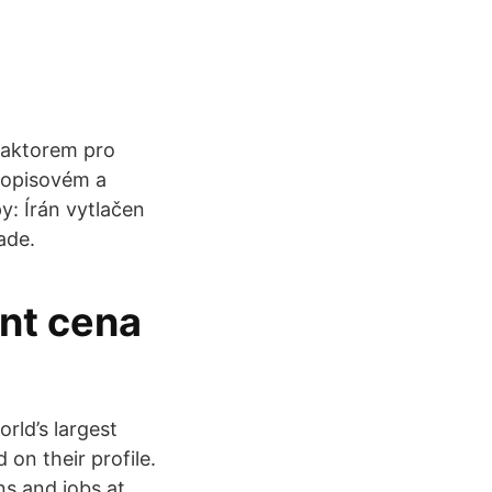
 faktorem pro
hopisovém a
y: Írán vytlačen
ade.
ent cena
rld’s largest
on their profile.
ns and jobs at