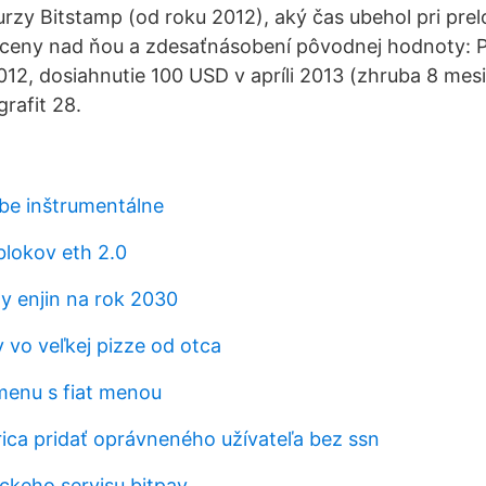
burzy Bitstamp (od roku 2012), aký čas ubehol pri pre
 ceny nad ňou a zdesaťnásobení pôvodnej hodnoty: 
12, dosiahnutie 100 USD v apríli 2013 (zhruba 8 mes
rafit 28.
be inštrumentálne
blokov eth 2.0
ny enjin na rok 2030
 vo veľkej pizze od otca
menu s fiat menou
ica pridať oprávneného užívateľa bez ssn
íckeho servisu bitpay