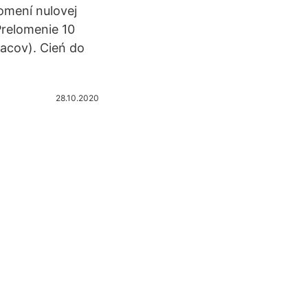
lomení nulovej
Prelomenie 10
iacov). Cień do
28.10.2020