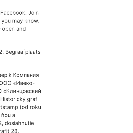
 Facebook. Join
s you may know.
e open and
2. Begraafplaats
reepik Компания
 ООО «Ивеко-
О «Клинцовский
istorický graf
Bitstamp (od roku
 ňou a
, dosiahnutie
afit 28.